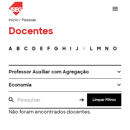
Início
/
Pessoas
Docentes
A
B
C
D
E
F
G
H
I
J
K
L
M
N
O
P
Professor Auxiliar com Agregação
Economia
Limpar Filtros
Não foram encontrados docentes.