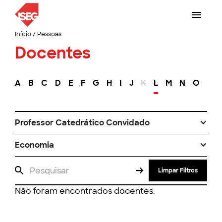
Início
/
Pessoas
Docentes
A
B
C
D
E
F
G
H
I
J
K
L
M
N
O
P
Professor Catedrático Convidado
Economia
Limpar Filtros
Não foram encontrados docentes.