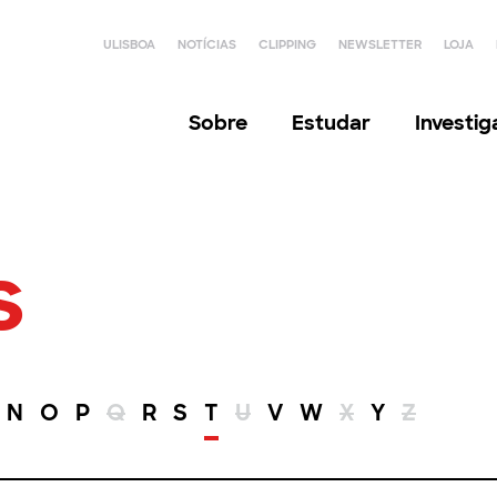
ULISBOA
NOTÍCIAS
CLIPPING
NEWSLETTER
LOJA
Sobre
Estudar
Investi
s
N
O
P
Q
R
S
T
U
V
W
X
Y
Z