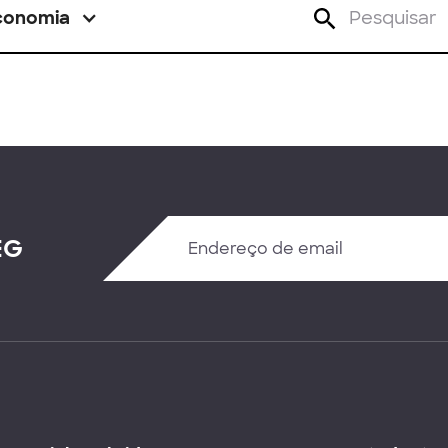
conomia
EG