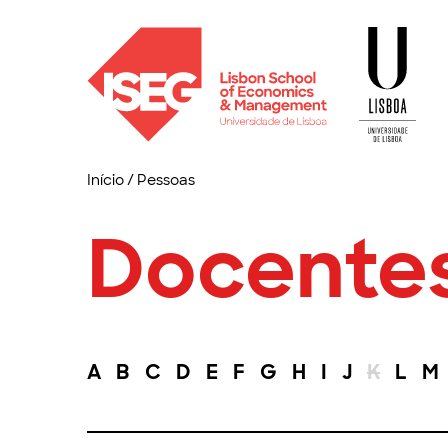
Início
/
Pessoas
Docente
A
B
C
D
E
F
G
H
I
J
K
L
M