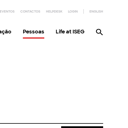
EVENTOS
CONTACTOS
HELPDESK
LOGIN
ENGLISH
gação
Pessoas
Life at ISEG