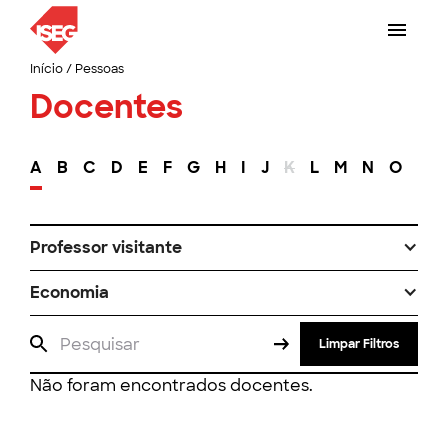
Início
/
Pessoas
Docentes
A
B
C
D
E
F
G
H
I
J
K
L
M
N
O
P
Professor visitante
Economia
Limpar Filtros
Não foram encontrados docentes.