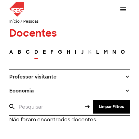
Início
/
Pessoas
Docentes
A
B
C
D
E
F
G
H
I
J
K
L
M
N
O
P
Professor visitante
Economia
Limpar Filtros
Não foram encontrados docentes.