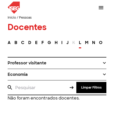
Início
/
Pessoas
Docentes
A
B
C
D
E
F
G
H
I
J
K
L
M
N
O
P
Professor visitante
Economia
Limpar Filtros
Não foram encontrados docentes.