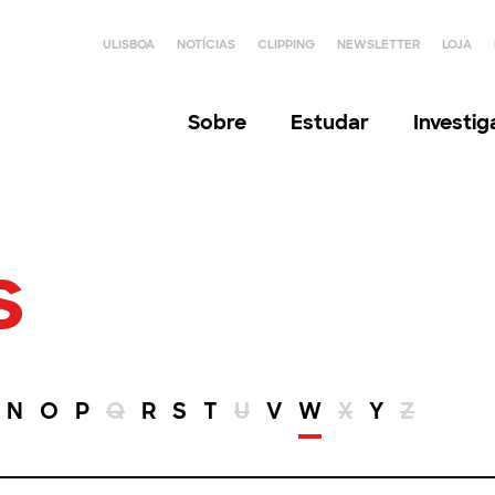
ULISBOA
NOTÍCIAS
CLIPPING
NEWSLETTER
LOJA
Sobre
Estudar
Investi
s
N
O
P
Q
R
S
T
U
V
W
X
Y
Z