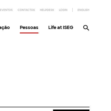
EVENTOS
CONTACTOS
HELPDESK
LOGIN
ENGLISH
gação
Pessoas
Life at ISEG