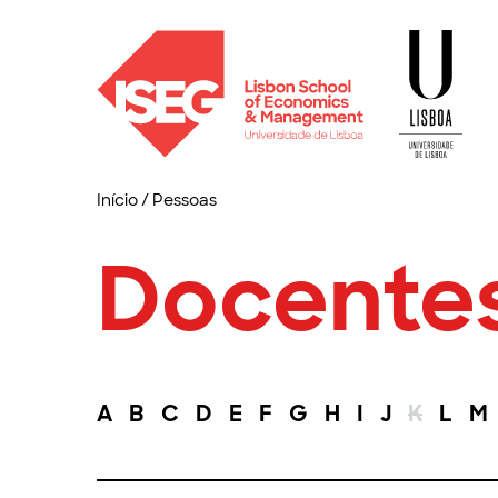
Início
/
Pessoas
Docente
A
B
C
D
E
F
G
H
I
J
K
L
M