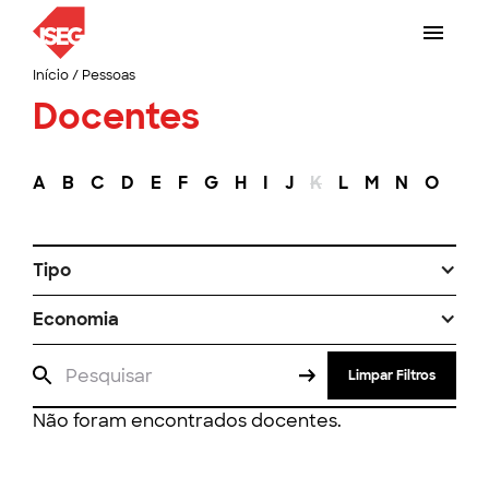
Início
/
Pessoas
Docentes
A
B
C
D
E
F
G
H
I
J
K
L
M
N
O
P
Tipo
Economia
Limpar Filtros
Não foram encontrados docentes.