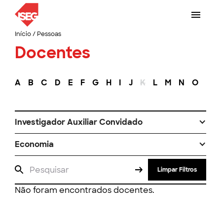
Início
/
Pessoas
Docentes
A
B
C
D
E
F
G
H
I
J
K
L
M
N
O
P
Investigador Auxiliar Convidado
Economia
Limpar Filtros
Não foram encontrados docentes.