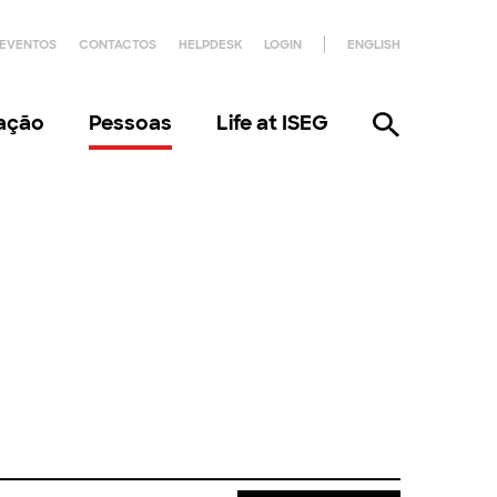
EVENTOS
CONTACTOS
HELPDESK
LOGIN
ENGLISH
gação
Pessoas
Life at ISEG