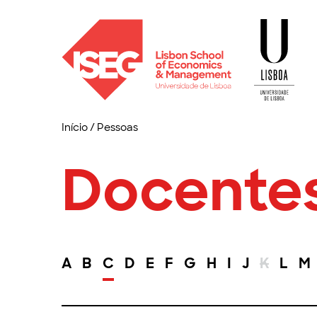
Início
/
Pessoas
Docente
A
B
C
D
E
F
G
H
I
J
K
L
M