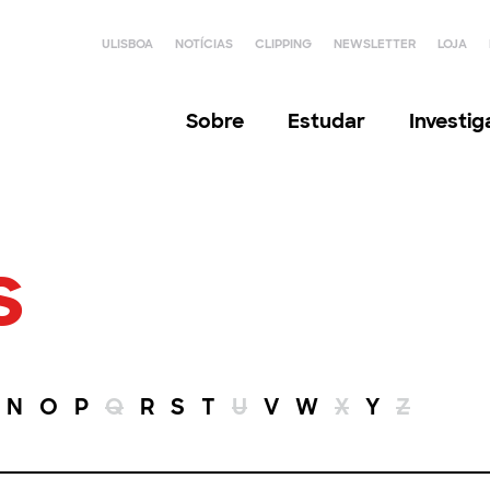
ULISBOA
NOTÍCIAS
CLIPPING
NEWSLETTER
LOJA
Sobre
Estudar
Investi
s
N
O
P
Q
R
S
T
U
V
W
X
Y
Z