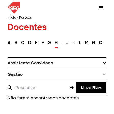
Início
/
Pessoas
Docentes
A
B
C
D
E
F
G
H
I
J
K
L
M
N
O
P
Assistente Convidado
Gestão
Limpar Filtros
Não foram encontrados docentes.