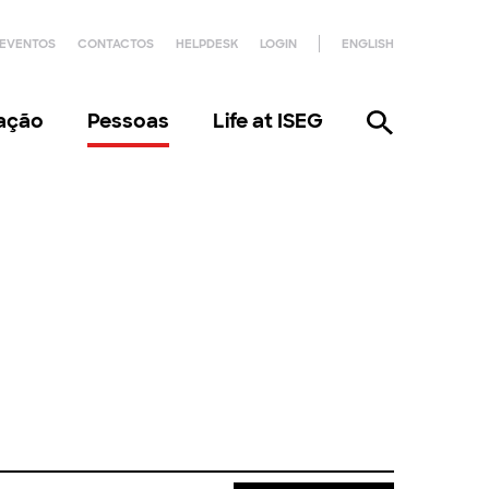
EVENTOS
CONTACTOS
HELPDESK
LOGIN
ENGLISH
gação
Pessoas
Life at ISEG