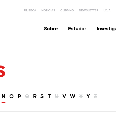
ULISBOA
NOTÍCIAS
CLIPPING
NEWSLETTER
LOJA
Sobre
Estudar
Investi
s
N
O
P
Q
R
S
T
U
V
W
X
Y
Z