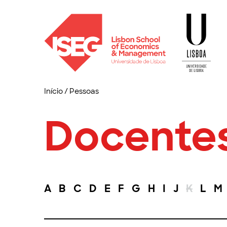
Início
/
Pessoas
Docente
A
B
C
D
E
F
G
H
I
J
K
L
M