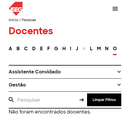
Início
/
Pessoas
Docentes
A
B
C
D
E
F
G
H
I
J
K
L
M
N
O
P
Assistente Convidado
Gestão
Limpar Filtros
Não foram encontrados docentes.