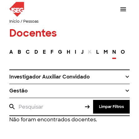
Início
/
Pessoas
Docentes
A
B
C
D
E
F
G
H
I
J
K
L
M
N
O
P
Investigador Auxiliar Convidado
Gestão
Limpar Filtros
Não foram encontrados docentes.