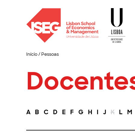
Início
/
Pessoas
Docente
A
B
C
D
E
F
G
H
I
J
K
L
M