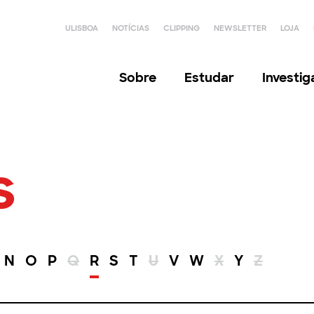
ULISBOA
NOTÍCIAS
CLIPPING
NEWSLETTER
LOJA
Sobre
Estudar
Investi
s
N
O
P
Q
R
S
T
U
V
W
X
Y
Z