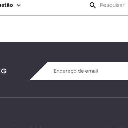
estão
EG