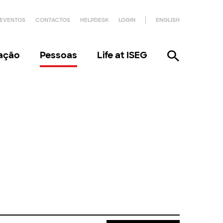
EVENTOS
CONTACTOS
HELPDESK
LOGIN
ENGLISH
gação
Pessoas
Life at ISEG