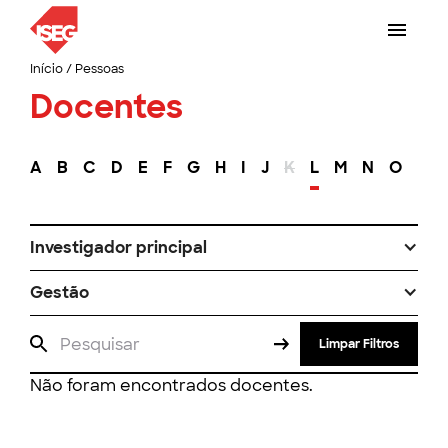
Início
/
Pessoas
Docentes
A
B
C
D
E
F
G
H
I
J
K
L
M
N
O
P
Investigador principal
Gestão
Limpar Filtros
Não foram encontrados docentes.