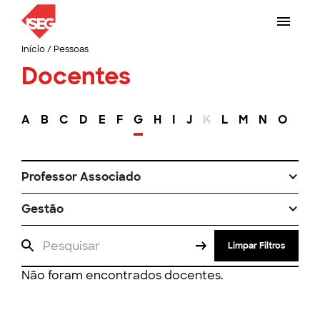
Início
/
Pessoas
Docentes
A
B
C
D
E
F
G
H
I
J
K
L
M
N
O
P
Professor Associado
Gestão
Limpar Filtros
Não foram encontrados docentes.