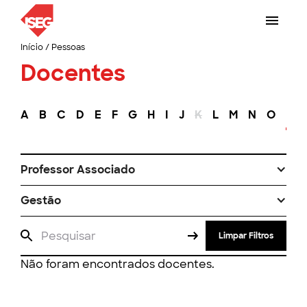
Início
/
Pessoas
Docentes
A
B
C
D
E
F
G
H
I
J
K
L
M
N
O
P
Professor Associado
Gestão
Limpar Filtros
Não foram encontrados docentes.