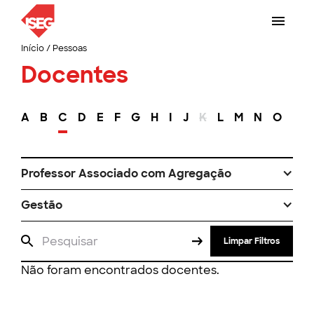
Início
/
Pessoas
Docentes
A
B
C
D
E
F
G
H
I
J
K
L
M
N
O
P
Professor Associado com Agregação
Gestão
Limpar Filtros
Não foram encontrados docentes.