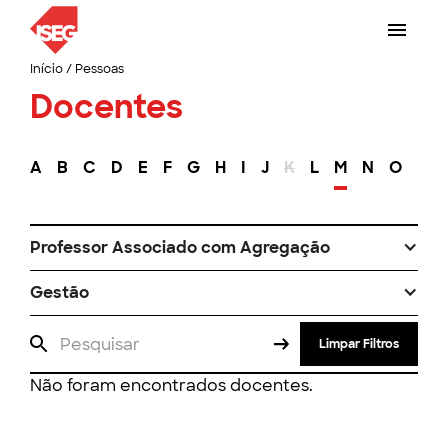
Início
/
Pessoas
Docentes
A
B
C
D
E
F
G
H
I
J
K
L
M
N
O
P
Professor Associado com Agregação
Gestão
Limpar Filtros
Não foram encontrados docentes.