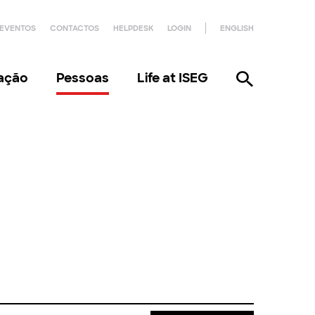
EVENTOS
CONTACTOS
HELPDESK
LOGIN
ENGLISH
gação
Pessoas
Life at ISEG