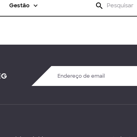
Gestão
EG