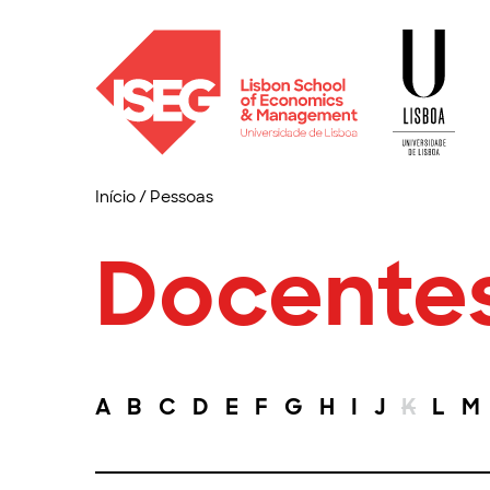
Início
/
Pessoas
Docente
A
B
C
D
E
F
G
H
I
J
K
L
M