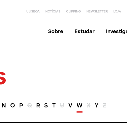
ULISBOA
NOTÍCIAS
CLIPPING
NEWSLETTER
LOJA
Sobre
Estudar
Investi
s
N
O
P
Q
R
S
T
U
V
W
X
Y
Z