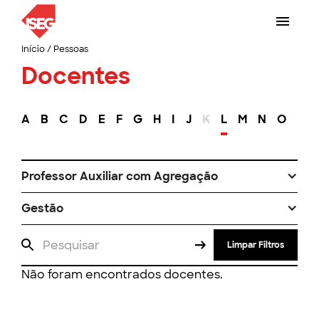
Início
/
Pessoas
Docentes
A
B
C
D
E
F
G
H
I
J
K
L
M
N
O
P
Professor Auxiliar com Agregação
Gestão
Limpar Filtros
Não foram encontrados docentes.