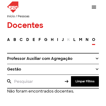
Início
/
Pessoas
Docentes
A
B
C
D
E
F
G
H
I
J
K
L
M
N
O
P
Professor Auxiliar com Agregação
Gestão
Limpar Filtros
Não foram encontrados docentes.