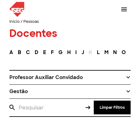
Início
/
Pessoas
Docentes
A
B
C
D
E
F
G
H
I
J
K
L
M
N
O
P
Professor Auxiliar Convidado
Gestão
Limpar Filtros