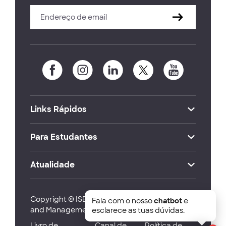
Links Rápidos
Para Estudantes
Atualidade
Copyright © ISEG Lisbon School of Economics
Fala com o nosso
chatbot
e
and Management 2026
esclarece as tuas dúvidas.
Livro de
Canal de
Política de