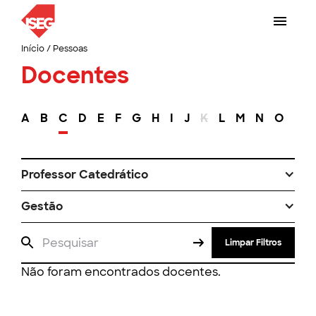
Início
/
Pessoas
Docentes
A
B
C
D
E
F
G
H
I
J
K
L
M
N
O
P
Professor Catedrático
Gestão
Limpar Filtros
Não foram encontrados docentes.