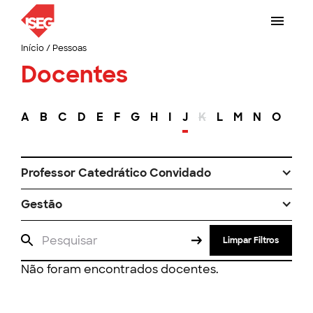
Início
/
Pessoas
Docentes
A
B
C
D
E
F
G
H
I
J
K
L
M
N
O
P
Professor Catedrático Convidado
Gestão
Limpar Filtros
Não foram encontrados docentes.