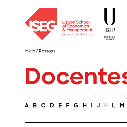
Início
/
Pessoas
Docente
A
B
C
D
E
F
G
H
I
J
K
L
M