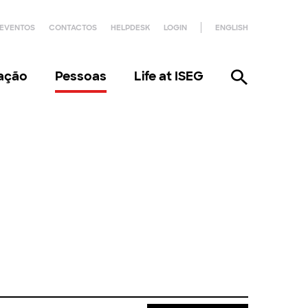
EVENTOS
CONTACTOS
HELPDESK
LOGIN
ENGLISH
gação
Pessoas
Life at ISEG