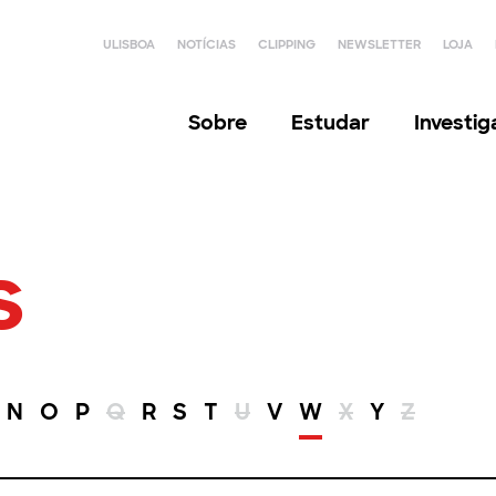
ULISBOA
NOTÍCIAS
CLIPPING
NEWSLETTER
LOJA
Sobre
Estudar
Investi
s
N
O
P
Q
R
S
T
U
V
W
X
Y
Z