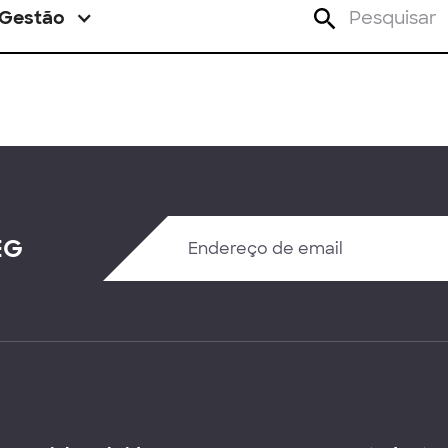
Gestão
EG