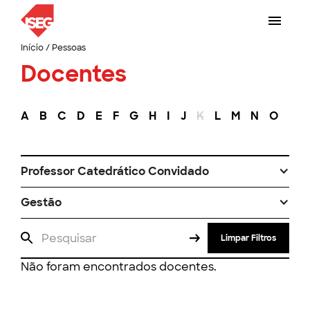
Início
/
Pessoas
Docentes
A
B
C
D
E
F
G
H
I
J
K
L
M
N
O
P
Professor Catedrático Convidado
Gestão
Limpar Filtros
Não foram encontrados docentes.