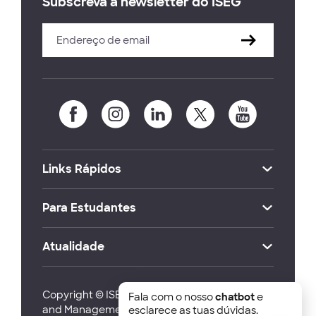
Subscreva a newsletter do ISEG
Links Rápidos
Para Estudantes
Atualidade
Copyright © ISEG Lisbon School of Economics
Fala com o nosso
chatbot
e
and Management 2026
esclarece as tuas dúvidas.