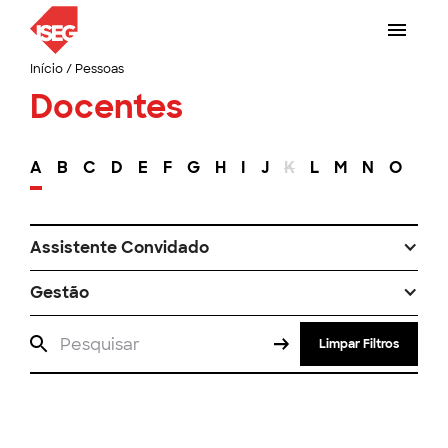
Início
/
Pessoas
Docentes
A
B
C
D
E
F
G
H
I
J
K
L
M
N
O
P
Assistente Convidado
Gestão
Limpar Filtros