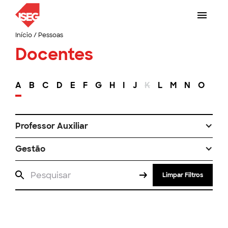
Início
/
Pessoas
Docentes
A
B
C
D
E
F
G
H
I
J
K
L
M
N
O
P
Professor Auxiliar
Gestão
Limpar Filtros