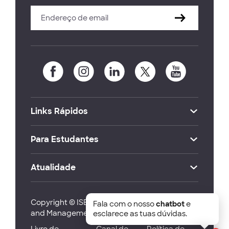
Links Rápidos
Para Estudantes
Atualidade
Copyright © ISEG Lisbon School of Economics
Fala com o nosso
chatbot
e
and Management 2026
esclarece as tuas dúvidas.