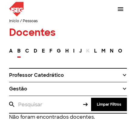
Início
/
Pessoas
Docentes
A
B
C
D
E
F
G
H
I
J
K
L
M
N
O
P
Professor Catedrático
Gestão
Limpar Filtros
Não foram encontrados docentes.