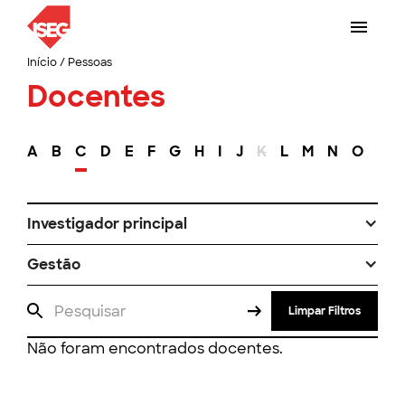
Início
/
Pessoas
Docentes
A
B
C
D
E
F
G
H
I
J
K
L
M
N
O
P
Investigador principal
Gestão
Limpar Filtros
Não foram encontrados docentes.