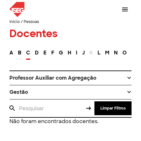
Início
/
Pessoas
Docentes
A
B
C
D
E
F
G
H
I
J
K
L
M
N
O
P
Professor Auxiliar com Agregação
Gestão
Limpar Filtros
Não foram encontrados docentes.