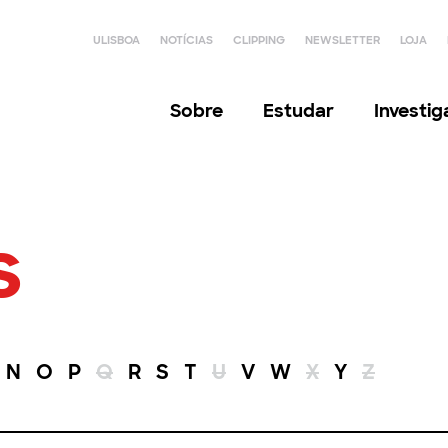
ULISBOA
NOTÍCIAS
CLIPPING
NEWSLETTER
LOJA
Sobre
Estudar
Investi
s
N
O
P
Q
R
S
T
U
V
W
X
Y
Z