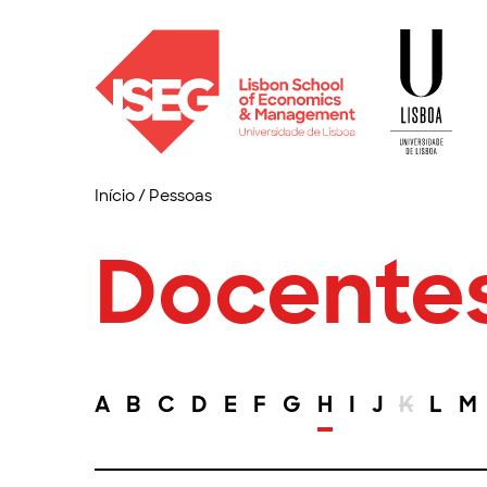
Início
/
Pessoas
Docente
A
B
C
D
E
F
G
H
I
J
K
L
M