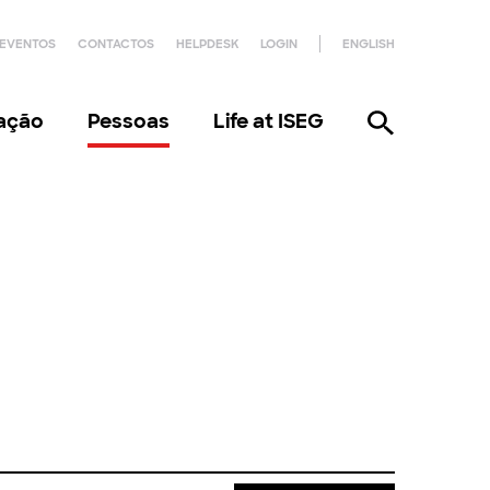
EVENTOS
CONTACTOS
HELPDESK
LOGIN
ENGLISH
gação
Pessoas
Life at ISEG