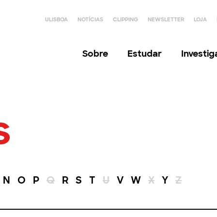
ULISBOA
NOTÍCIAS
CLIPPING
NEWSLETTER
LOJA
Sobre
Estudar
Investi
s
N
O
P
Q
R
S
T
U
V
W
X
Y
Z