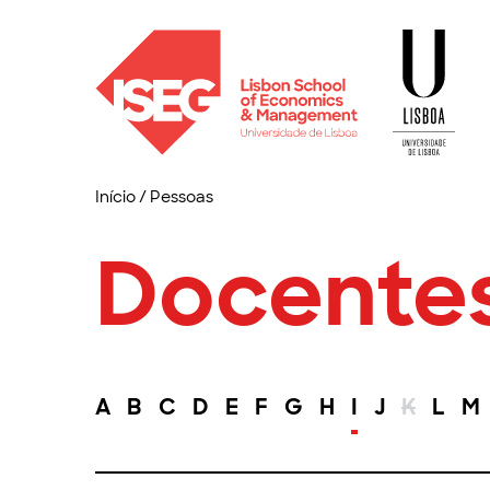
Início
/
Pessoas
Docente
A
B
C
D
E
F
G
H
I
J
K
L
M