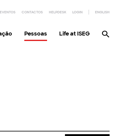
EVENTOS
CONTACTOS
HELPDESK
LOGIN
ENGLISH
gação
Pessoas
Life at ISEG