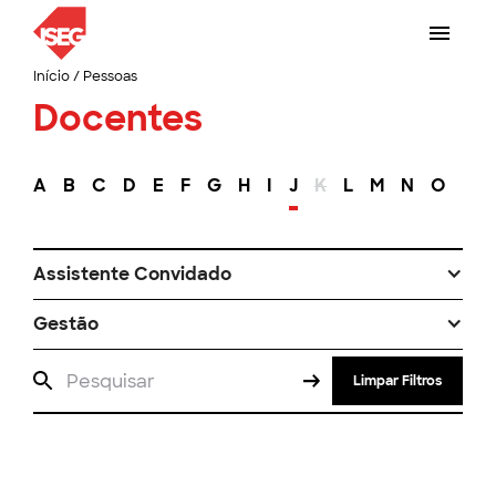
Início
/
Pessoas
Docentes
A
B
C
D
E
F
G
H
I
J
K
L
M
N
O
P
Assistente Convidado
Gestão
Limpar Filtros