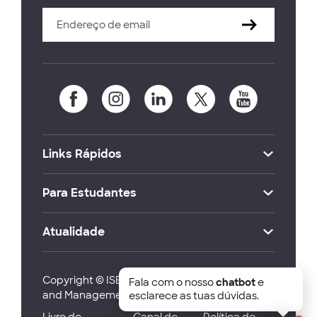
Links Rápidos
Para Estudantes
Atualidade
Copyright © ISEG Lisbon School of Economics
Fala com o nosso
chatbot
e
and Management 2026
esclarece as tuas dúvidas.