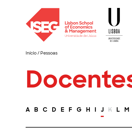
Início
/
Pessoas
Docente
A
B
C
D
E
F
G
H
I
J
K
L
M