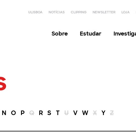
ULISBOA
NOTÍCIAS
CLIPPING
NEWSLETTER
LOJA
Sobre
Estudar
Investi
s
N
O
P
Q
R
S
T
U
V
W
X
Y
Z