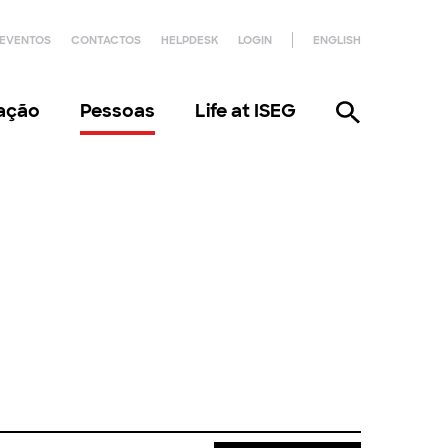
EVENTOS
CONTACTOS
HELPDESK
LOGIN
ENGLISH
gação
Pessoas
Life at ISEG