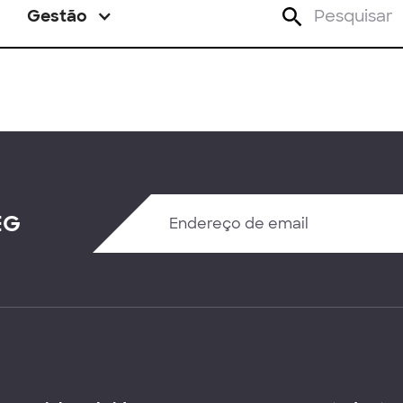
Gestão
EG