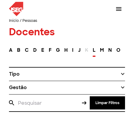
Início
/
Pessoas
Docentes
A
B
C
D
E
F
G
H
I
J
K
L
M
N
O
P
Tipo
Gestão
Limpar Filtros