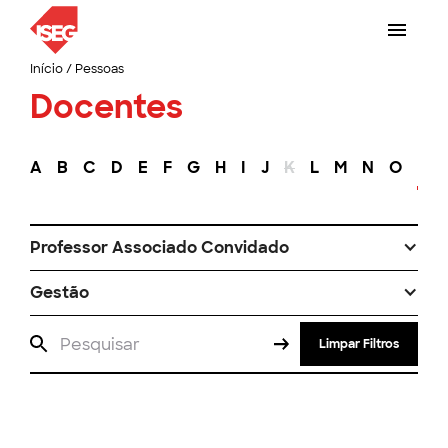
Início
/
Pessoas
Docentes
A
B
C
D
E
F
G
H
I
J
K
L
M
N
O
P
Professor Associado Convidado
Gestão
Limpar Filtros