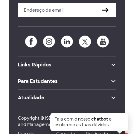
Links Rápidos
Para Estudantes
Atualidade
Copyright © ISEG Lisbon School of Economics
Fala com o nosso
chatbot
e
and Management 2026
esclarece as tuas dúvidas.
Livro de
Canal de
Política de