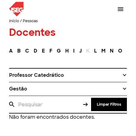
Início
/
Pessoas
Docentes
A
B
C
D
E
F
G
H
I
J
K
L
M
N
O
P
Professor Catedrático
Gestão
Limpar Filtros
Não foram encontrados docentes.