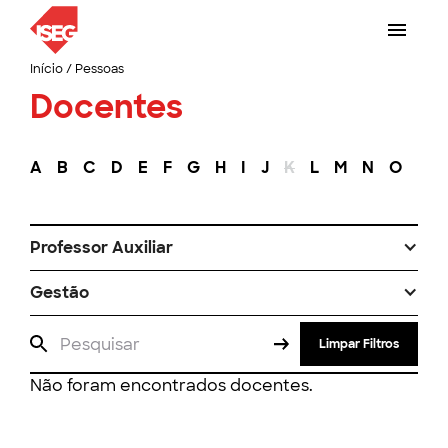
Início
/
Pessoas
Docentes
A
B
C
D
E
F
G
H
I
J
K
L
M
N
O
P
Professor Auxiliar
Gestão
Limpar Filtros
Não foram encontrados docentes.