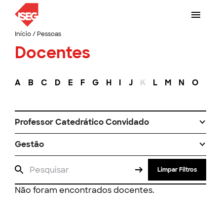
Início
/
Pessoas
Docentes
A
B
C
D
E
F
G
H
I
J
K
L
M
N
O
P
Professor Catedrático Convidado
Gestão
Limpar Filtros
Não foram encontrados docentes.