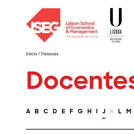
Início
/
Pessoas
Docente
A
B
C
D
E
F
G
H
I
J
K
L
M