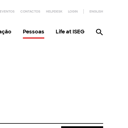
EVENTOS
CONTACTOS
HELPDESK
LOGIN
ENGLISH
gação
Pessoas
Life at ISEG