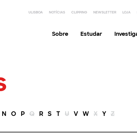
ULISBOA
NOTÍCIAS
CLIPPING
NEWSLETTER
LOJA
Sobre
Estudar
Investi
s
N
O
P
Q
R
S
T
U
V
W
X
Y
Z