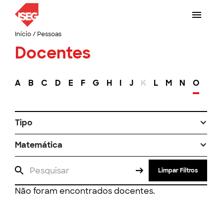
Início
/
Pessoas
Docentes
A
B
C
D
E
F
G
H
I
J
K
L
M
N
O
P
Tipo
Matemática
Limpar Filtros
Não foram encontrados docentes.