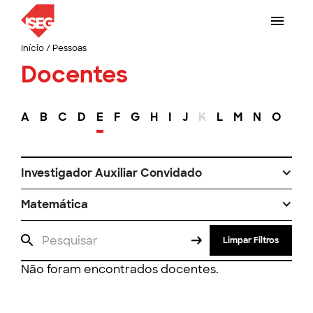
Início
/
Pessoas
Docentes
A
B
C
D
E
F
G
H
I
J
K
L
M
N
O
P
Investigador Auxiliar Convidado
Matemática
Limpar Filtros
Não foram encontrados docentes.