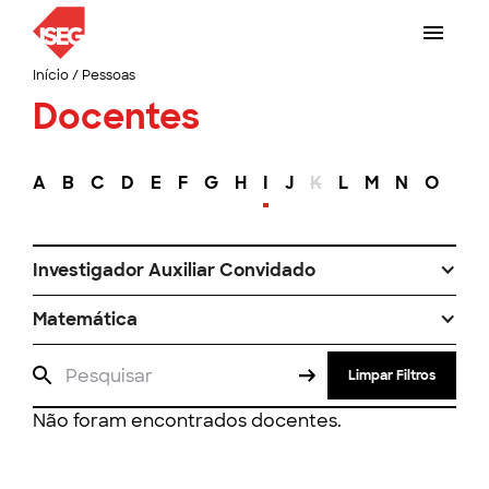
Início
/
Pessoas
Docentes
A
B
C
D
E
F
G
H
I
J
K
L
M
N
O
P
Investigador Auxiliar Convidado
Matemática
Limpar Filtros
Não foram encontrados docentes.