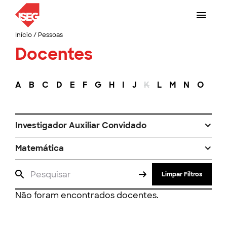
Início
/
Pessoas
Docentes
A
B
C
D
E
F
G
H
I
J
K
L
M
N
O
P
Investigador Auxiliar Convidado
Matemática
Limpar Filtros
Não foram encontrados docentes.