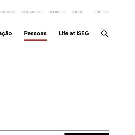
EVENTOS
CONTACTOS
HELPDESK
LOGIN
ENGLISH
gação
Pessoas
Life at ISEG