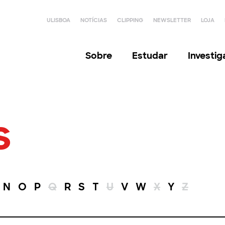
ULISBOA
NOTÍCIAS
CLIPPING
NEWSLETTER
LOJA
Sobre
Estudar
Investi
s
N
O
P
Q
R
S
T
U
V
W
X
Y
Z