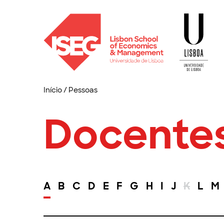
Início
/
Pessoas
Docente
A
B
C
D
E
F
G
H
I
J
K
L
M