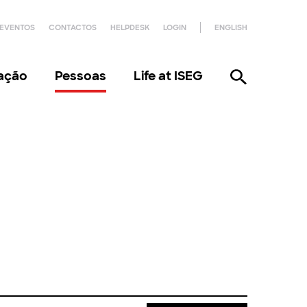
EVENTOS
CONTACTOS
HELPDESK
LOGIN
ENGLISH
gação
Pessoas
Life at ISEG