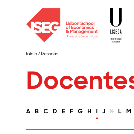
Início
/
Pessoas
Docente
A
B
C
D
E
F
G
H
I
J
K
L
M