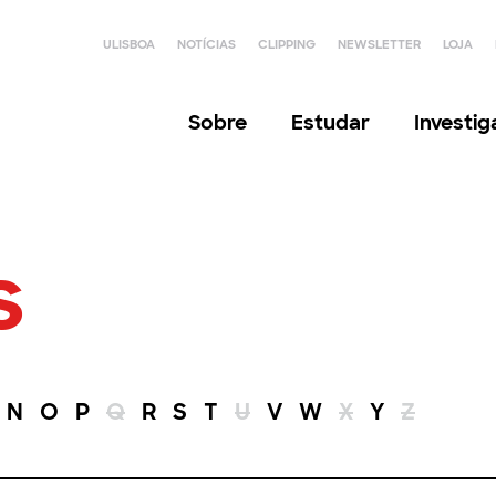
ULISBOA
NOTÍCIAS
CLIPPING
NEWSLETTER
LOJA
Sobre
Estudar
Investi
s
N
O
P
Q
R
S
T
U
V
W
X
Y
Z