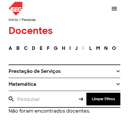
Início
/
Pessoas
Docentes
A
B
C
D
E
F
G
H
I
J
K
L
M
N
O
P
Prestação de Serviços
Matemática
Limpar Filtros
Não foram encontrados docentes.